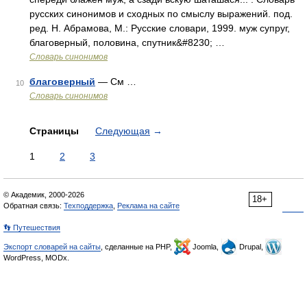
русских синонимов и сходных по смыслу выражений. под.
ред. Н. Абрамова, М.: Русские словари, 1999. муж супруг,
благоверный, половина, спутник&#8230; …
Словарь синонимов
благоверный
— См …
10
Словарь синонимов
Страницы
Следующая
→
1
2
3
© Академик, 2000-2026
18+
Обратная связь:
Техподдержка
,
Реклама на сайте
👣 Путешествия
Экспорт словарей на сайты
, сделанные на PHP,
Joomla,
Drupal,
WordPress, MODx.