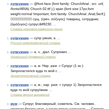
супружник
— @font face {font family: ChurchArial ; src: url(
4
/fonts/ARIAL Church 02.ttf );} span {font size:17px;font
weight:normal !important; font family: ChurchArial ,Arial,Serif;}
 сущ. (греч. σύζυγος) товарищ, сотрудник;
(ὁμόζυγος) супруг,&#8230; …
Словарь церковнославянского языка
супружник
— супр ужник, а …
5
Русский орфографический словарь
супружник
— а, ч., діал. Супряжич …
6
Український тлумачний словник
супружник
— а; м. Нар. разг. = Супруг (1 зн.).
7
Запропастился куда то мой с …
Энциклопедический словарь
супружник
— а; м.; нар. разг. = супруг 1) Запропастился
8
куда то мой супру/жник …
Словарь многих выражений
муж
— Супруг, благоверный, сожитель. См. человек..
9
спереди блажен муж, а сзади вскую шаташася... . Словарь